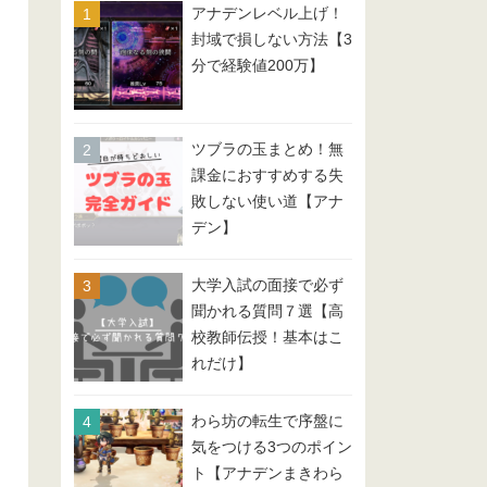
アナデンレベル上げ！
封域で損しない方法【3
分で経験値200万】
ツブラの玉まとめ！無
課金におすすめする失
敗しない使い道【アナ
デン】
大学入試の面接で必ず
聞かれる質問７選【高
校教師伝授！基本はこ
れだけ】
わら坊の転生で序盤に
気をつける3つのポイン
ト【アナデンまきわら