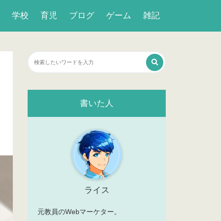
学校
育児
ブログ
ゲーム
雑記
書いた人
ライス
元教員のWebマーケター。