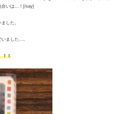
は…！[/say]
いました。
でいました…。
）
！！