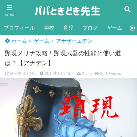
MENU
プロフィール
学校
育児
ブログ
ゲーム
雑
ホーム
ゲーム
アナザーエデン
顕現メリナ攻略！顕現武器の性能と使い道
は？【アナデン】
2020年3月24日
2019年10月15日
2 min
2,319
views